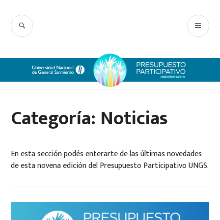
Ir
Presupuesto
al
BUSCAR
ME
contenido
Participativo UNGS
PRI
Categoría:
Noticias
En esta sección podés enterarte de las últimas novedades
de esta novena edición del Presupuesto Participativo UNGS.