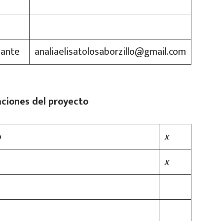
iante
analiaelisatolosaborzillo@gmail.com
aciones del proyecto
o
x
x