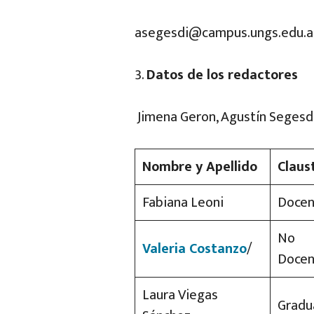
asegesdi@campus.ungs.edu.a
Datos de los redactores
Jimena Geron, Agustín Segesdi
Nombre y Apellido
Claus
Fabiana Leoni
Docen
No
Valeria Costanzo
/
Doce
Laura Viegas
Grad