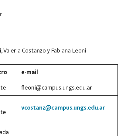
r
, Valeria Costanzo y Fabiana Leoni
tro
e-mail
te
fleoni@campus.ungs.edu.ar
vcostanz@campus.ungs.edu.ar
nte
uada