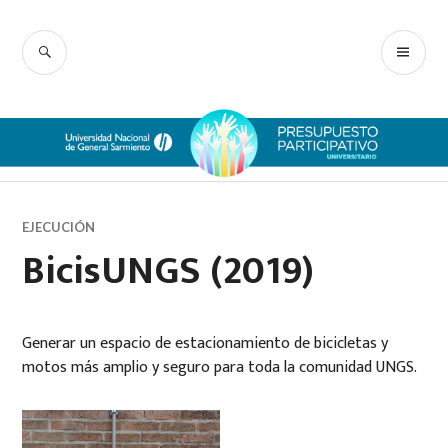
Ir
Presupuesto
al
BUSCAR
ME
contenido
Participativo UNGS
PRI
EJECUCIÓN
BicisUNGS (2019)
Generar un espacio de estacionamiento de bicicletas y
motos más amplio y seguro para toda la comunidad UNGS.