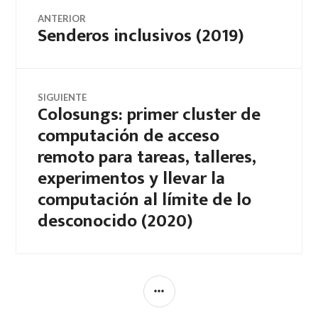
Navegación
NUEVA)
NUEVA)
NUEVA)
ANTERIOR
Senderos inclusivos (2019)
Entrada
de
anterior:
entradas
SIGUIENTE
Colosungs: primer cluster de
Entrada
computación de acceso
siguiente:
remoto para tareas, talleres,
experimentos y llevar la
computación al límite de lo
desconocido (2020)
BARRA
LATERAL