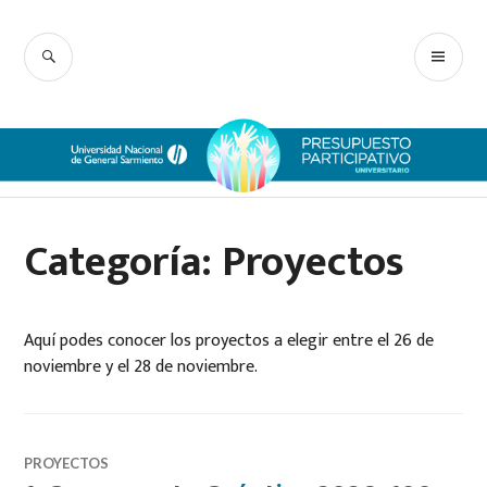
Ir
Presupuesto
al
BUSCAR
ME
contenido
Participativo UNGS
PRI
Categoría:
Proyectos
Aquí podes conocer los proyectos a elegir entre el 26 de
noviembre y el 28 de noviembre.
PROYECTOS